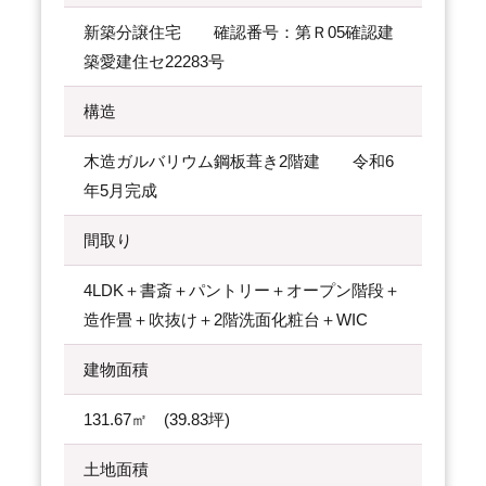
新築分譲住宅 確認番号：第Ｒ05確認建
築愛建住セ22283号
構造
木造ガルバリウム鋼板葺き2階建 令和6
年5月完成
間取り
4LDK＋書斎＋パントリー＋オープン階段＋
造作畳＋吹抜け＋2階洗面化粧台＋WIC
建物面積
131.67㎡ (39.83坪)
土地面積